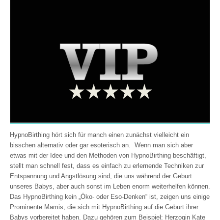
HypnoBirthing hört sich für manch einen zunächst vielleicht ein
bisschen alternativ oder gar esoterisch an. Wenn man sich aber
etwas mit der Idee und den Methoden von HypnoBirthing beschäftigt,
stellt man schnell fest, dass es einfach zu erlernende Techniken zur
Entspannung und Angstlösung sind, die uns während der Geburt
unseres Babys, aber auch sonst im Leben enorm weiterhelfen können.
Das HypnoBirthing kein „Öko- oder Eso-Denken“ ist, zeigen uns einige
Prominente Mamis, die sich mit HypnoBirthing auf die Geburt ihrer
Babys vorbereitet haben. Dazu gehören zum Beispiel: Herzogin Kate